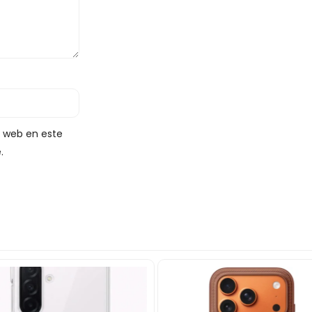
y web en este
.