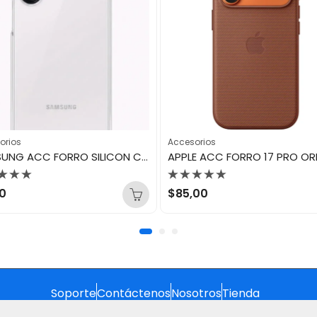
orios
Accesorios
SAMSUNG ACC FORRO SILICON CASE A26
orado
Valorado
0
$
85,00
con
0
de
5
Soporte
Contáctenos
Nosotros
Tienda