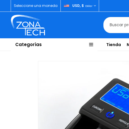
Seleccione una moneda
USD, $
Dólar
Categorías
Tienda