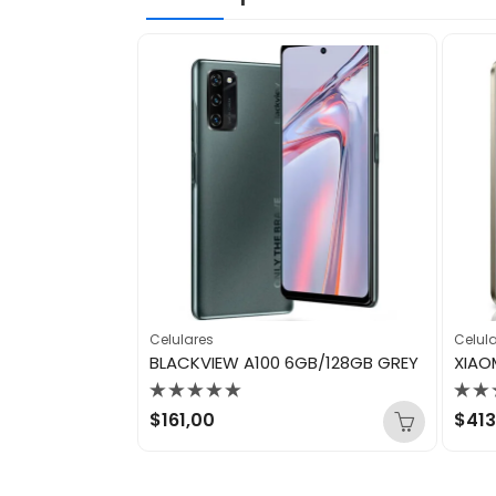
Celulares
Celul
GB/128GB BLACK
BLACKVIEW A100 6GB/128GB GREY
Valorado
Val
$
161,00
$
413
con
con
0
0
de
de
5
5