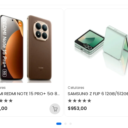
ares
Celulares
XIAOMI REDMI NOTE 15 PRO+ 5G 8GB/256GB MOCHA BROWN
orado
Valorado
,00
$
953,00
con
0
de
5