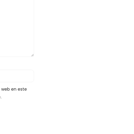
y web en este
.