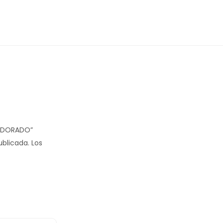
B DORADO”
ublicada.
Los