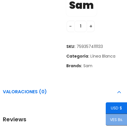
Sam
SKU:
7593574111133
Categoría:
Línea Blanca
Brands:
Sam
VALORACIONES (0)
USD $
Reviews
VES Bs.