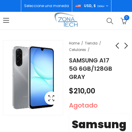
Seleccione una moneda
USD, $
Dólar
0
Home
Tienda
Celulares
SAMSUNG A17
APPLE HSO IPHONE 12
TECNO SPARK 30C
5G 6GB/128GB
PRO MAX 512GB
8GB/256GB ORBIT
GRAY
GRADO A
WHITE
$
489,00
$
112,00
$
210,00
Agotado
Samsung