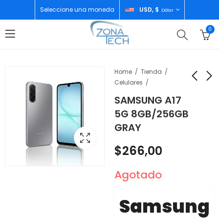
Seleccione una moneda
USD, $
Dólar
0
Home
Tienda
Celulares
SAMSUNG A17
SAMSUNG A17
XIAOMI WATCH S4
5G 8GB/256GB
8GB/256GB BLUE
SILVER BH39199GL
GRAY
$
212,00
$
150,00
$
266,00
Agotado
Samsung