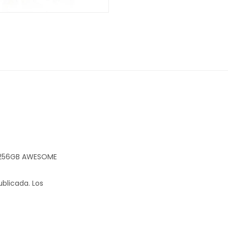
B/256GB AWESOME
ublicada.
Los