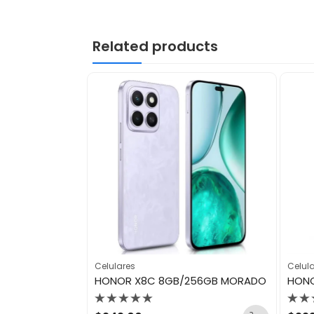
Related products
Celulares
Celul
APPLE IPHONE 17 PRO 256GB COSMIC ORANGE ESIM
HONOR X8C 8GB/256GB MORADO
Valorado
Val