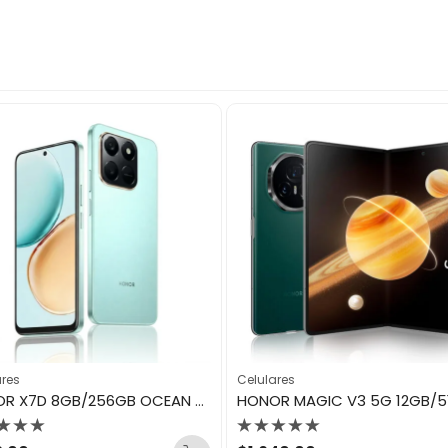
ares
Celulares
HONOR X7D 8GB/256GB OCEAN CYAN
orado
Valorado