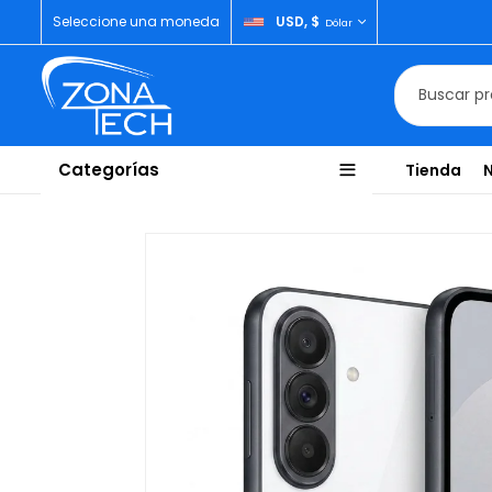
Seleccione una moneda
USD, $
Dólar
Categorías
Tienda