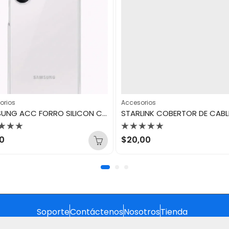
orios
Accesorios
SAMSUNG ACC FORRO SILICON CASE A26
STARLINK COBERTOR DE CABL
orado
Valorado
0
$
20,00
con
0
de
5
Soporte
Contáctenos
Nosotros
Tienda