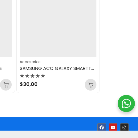
Accesorios
Accesorios
E
SAMSUNG ACC GALAXY SMARTTAG 2 WHITE
Valorado
Valorado
$
30,00
$
80,00
con
con
0
0
de
de
5
5