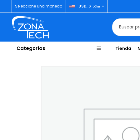
Seleccione una moneda
USD, $
Dólar
Categorías
Tienda