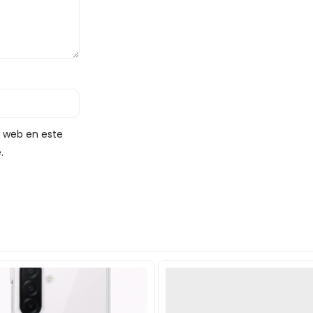
y web en este
.