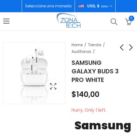
Seleccione una moneda
USD, $
Dólar
0
Home
Tienda
Audífonos
SAMSUNG
SAMSUNG GALAXY
SAMSUNG A16
GALAXY BUDS 3
WATCH 7 40MM
4GB/128GB BLACK
PRO WHITE
CREAM
$
125,00
$
215,00
$
140,00
Hurry, Only 1 left.
Samsung