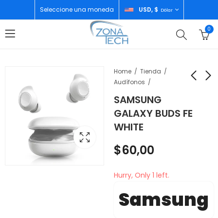
Seleccione una moneda
USD, $
Dólar
0
Home
Tienda
Audífonos
SAMSUNG
TCL NEVERA SIDE BY
MERCUSYS ROUTER
GALAXY BUDS FE
SIDE 16 PIES P520SBC
DUAL BAND AC10
WHITE
$
900,00
$
35,00
$
60,00
Hurry, Only 1 left.
Samsung