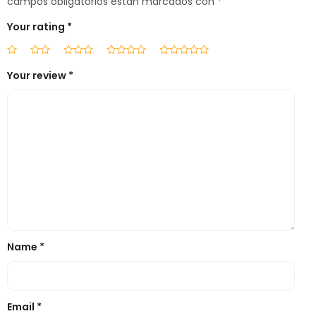
campos obligatorios están marcados con
*
Your rating
*
Your review
*
Name
*
Email
*