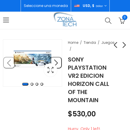
Seleccione una moneda
USD, $
Dólar
0
Home
Tienda
Juegos
SONY
SONY PLAYSTATION
SONY PLAYSTATION
PLAYSTATION
4 1TB CALL OF DUTY
4 1TB GOD OF WAR
VR2 EDICION
BUNDLE
$
385,00
$
380,00
HORIZON CALL
OF THE
MOUNTAIN
$
530,00
Hurry, Only 1 left.