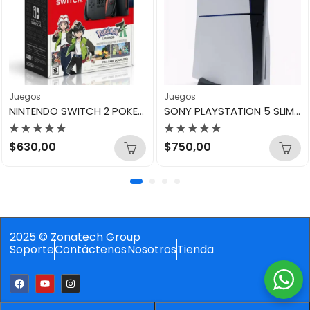
Juegos
Juegos
NINTENDO SWITCH 2 POKEMON LEGENDS VERSION US
SONY PLAYSTATION 5 SLIM DISC USA
Valorado
Valorado
$
630,00
$
750,00
con
con
0
0
de
de
5
5
2025 © Zonatech Group
Soporte
Contáctenos
Nosotros
Tienda