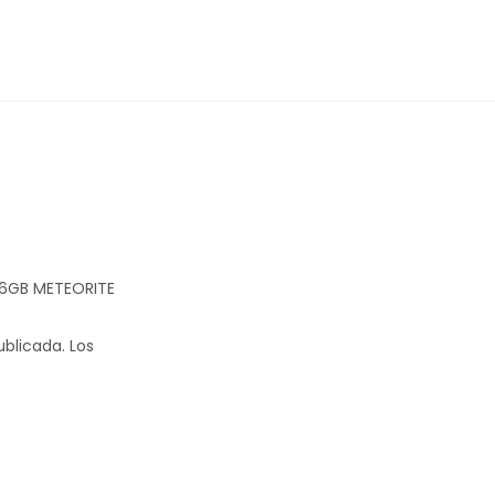
256GB METEORITE
ublicada.
Los