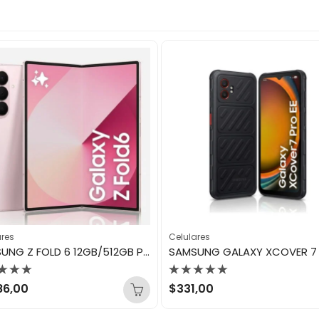
ares
Celulares
SAMSUNG Z FOLD 6 12GB/512GB PINK
orado
Valorado
86,00
$
331,00
con
0
de