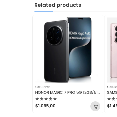
Related products
Celulares
Celul
XIAOMI POCO F8 ULTRA 12GB/256GB NEGRO
HONOR MAGIC 7 PRO 5G 12GB/512GB BLACK
Valorado
Val
$
1.095,00
$
1.4
con
con
0
0
de
de