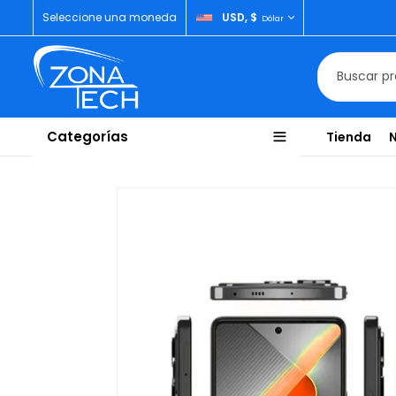
Seleccione una moneda
USD, $
Dólar
Categorías
Tienda