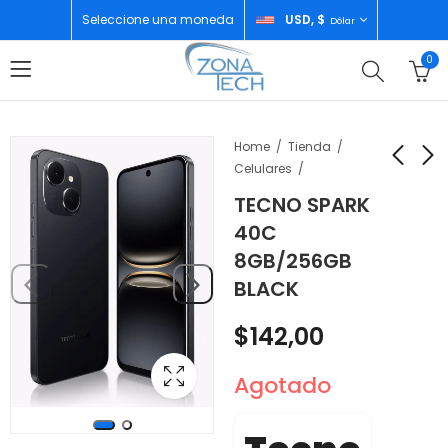
Seleccione una moneda
USD, $
Dólar
0
Home
Tienda
Celulares
TECNO SPARK
OSTER OLLA DE
KENWOOD
40C
PRESION DE 4,2L
TELEVISOR 40"
8GB/256GB
CKSTPC4690
GOOGLE TV LTK-
$
45,00
$
218,00
BLACK
K40B34A
$
142,00
Agotado