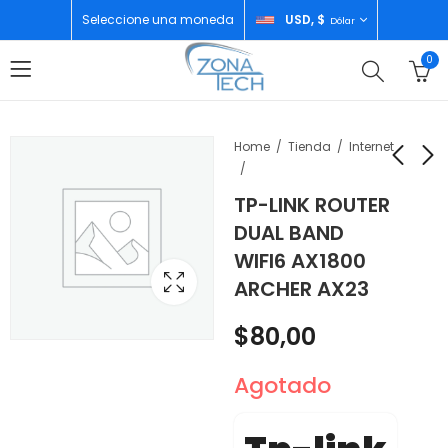
Seleccione una moneda
USD, $
Dólar
0
Home
Tienda
Internet
TP-LINK ROUTER
TP-LINK ROUTER
TP-LINK DECO (3-
DUAL BAND
DUAL BAND AC1200
PACK) AX3000 X50
WIFI6 AX1800
EC220-G5
WHOLE HOME
$
45,00
$
230,00
ARCHER AX23
$
80,00
Agotado