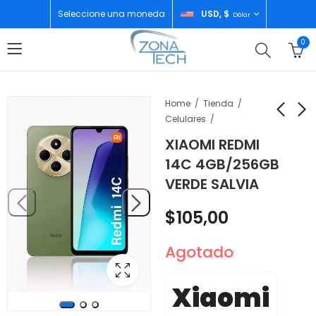
Seleccione una moneda
USD, $
Dólar
0
Home
Tienda
Celulares
XIAOMI REDMI
XIAOMI POCO M6
HUAWEI FREE BUDS SE
14C 4GB/256GB
8GB/256GB BLACK
2 WHITE
VERDE SALVIA
$
152,00
$
40,00
$
105,00
Agotado
Xiaomi