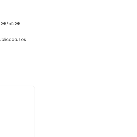
12GB/512GB
ublicada.
Los