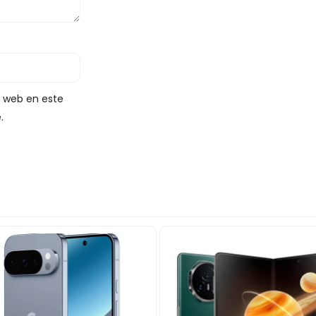
y web en este
.