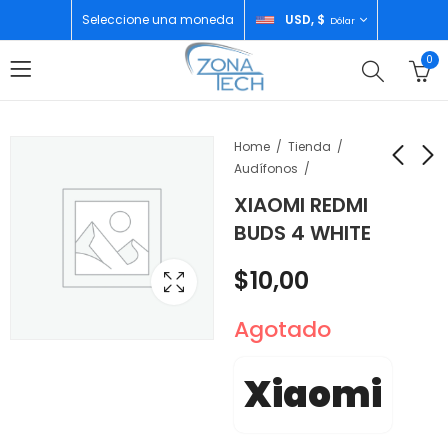
Seleccione una moneda
USD, $
Dólar
0
Home
Tienda
Audífonos
XIAOMI REDMI
XIAOMI REDMI BUDS 3
TP-LINK DECO (3-
BUDS 4 WHITE
LITE
PACK) AX1500 X10
WHOLE HOME MESH
$
10,00
$
170,00
$
10,00
WIFI 6
Agotado
Xiaomi