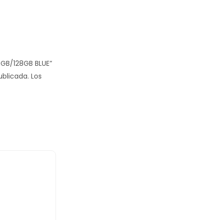
 6GB/128GB BLUE”
ublicada.
Los