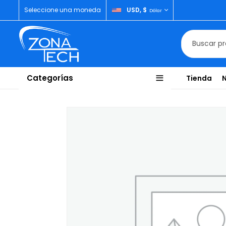
Seleccione una moneda
USD, $
Dólar
Categorías
Tienda