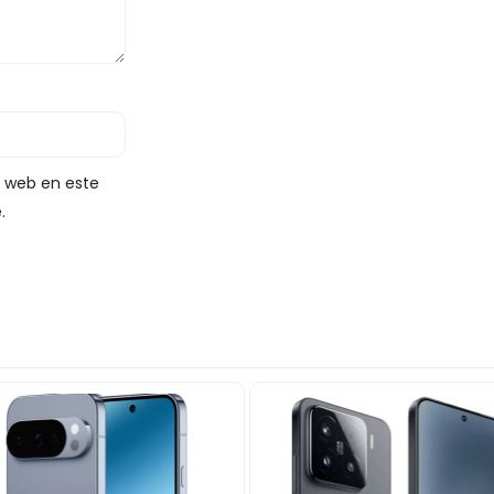
y web en este
.