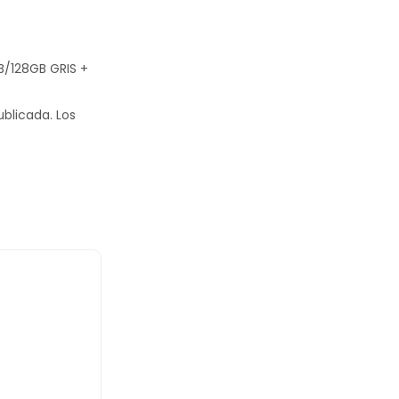
GB/128GB GRIS +
ublicada.
Los