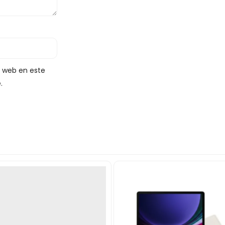
y web en este
.