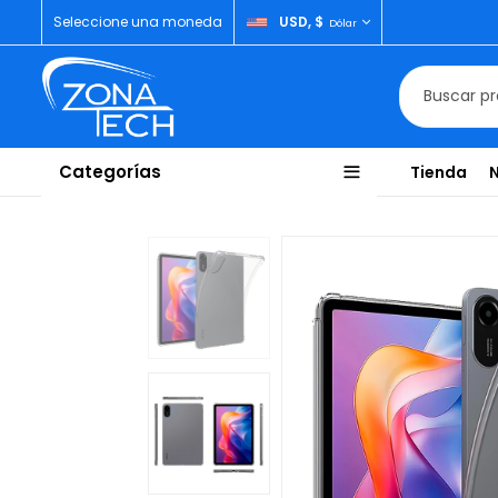
Seleccione una moneda
USD, $
Dólar
Categorías
Tienda