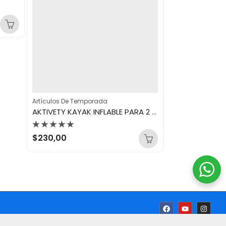
Artículos De Temporada
Artículos De Tem
AKTIVETY KAYAK INFLABLE PARA 2 PERSONAS TRANSPARENTE
Valorado
Valorado
$
230,00
$
100,00
con
con
0
0
de
de
5
5