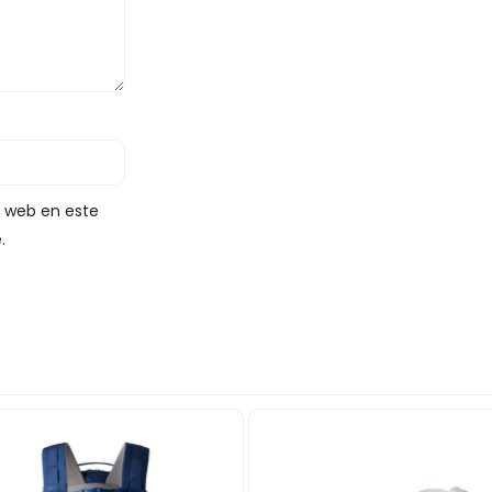
y web en este
.