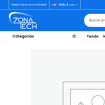
Seleccione una moneda
USD, $
Dólar
Categorías
Tienda