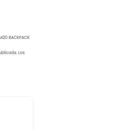
O M20 BACKPACK
ublicada.
Los