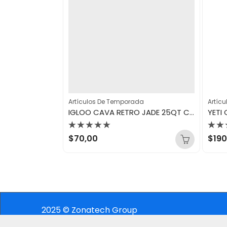
da
Artículos De Temporada
Artíc
YETI CUBETA PARA BEBIDAS STAINLESS
IGLOO CAVA RETRO JADE 25QT CESTA PICNIC
Valorado
Val
$
70,00
$
190
con
con
0
0
de
de
5
5
2025 © Zonatech Group