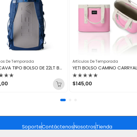
ulos De Temporada
Artículos De Temporada
YETI CAVA TIPO BOLSO DE 22LT BACKPACK CROSSROADS NAVY
orado
Valorado
,00
$
145,00
con
0
de
5
Soporte
Contáctenos
Nosotros
Tienda