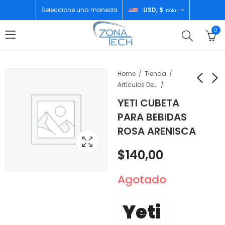
Seleccione una moneda
USD, $
Dólar
0
Home
Tienda
Artículos De Temporada
YETI CUBETA
YETI CAVA TIPO
YETI CAVA HOPPER
PARA BEBIDAS
BOLSO CROSSROADS
FLIP 8 24QTU
ROSA ARENISCA
27LT ULTRA MARINE
CHARCOAL
$
250,00
$
170,00
VIOLET
$
140,00
Agotado
Yeti