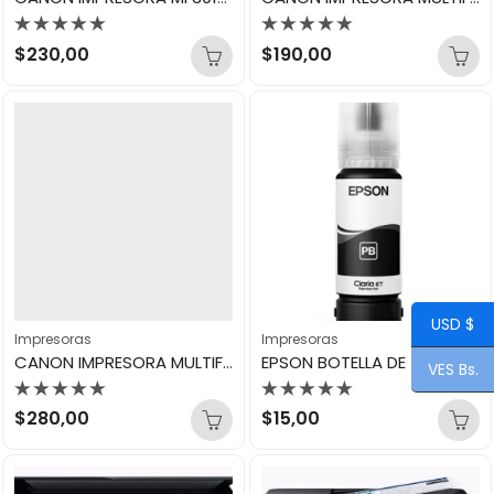
Valorado
Valorado
$
230,00
$
190,00
con
con
0
0
de
de
5
5
USD $
Impresoras
Impresoras
CANON IMPRESORA MULTIFUNCIONAL G4110
EPSON BOTELLA DE TINTA NEGRA T554 (L1110, L3110, L3150, L5190)
VES Bs.
Valorado
Valorado
$
280,00
$
15,00
con
con
0
0
de
de
5
5