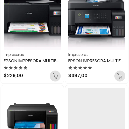
Impresoras
Impresoras
EPSON IMPRESORA MULTIFUNCIONAL L3250
EPSON IMPRESORA MULTIFUNCIONAL L5590
Valorado
Valorado
$
229,00
$
397,00
con
con
0
0
de
de
5
5