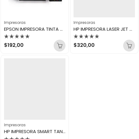
Impresoras
Impresoras
EPSON IMPRESORA TINTA CONTINUA L1250
HP IMPRESORA LASER JET MFP M236SDW
Valorado
Valorado
$
192,00
$
320,00
con
con
0
0
de
de
5
5
Impresoras
HP IMPRESORA SMART TANK 580