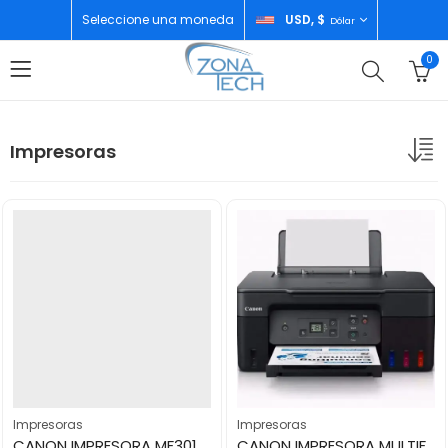
Seleccione una moneda
USD, $
Dólar
0
Impresoras
Impresoras
Impresoras
CANON IMPRESORA MF3010VP LASER ALL IN ONE PRINTER
CANON IMPRESORA MULTIFUNCIONAL G2170