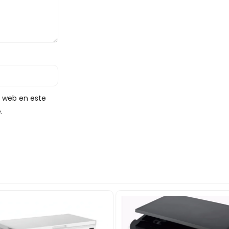
y web en este
.