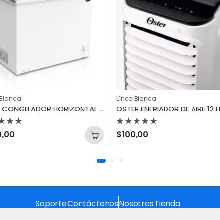
 Blanca
Línea Blanca
AIWA CONGELADOR HORIZONTAL 300LTS AWHCFC30101
orado
Valorado
0,00
$
100,00
con
0
de
5
Soporte
Contáctenos
Nosotros
Tienda