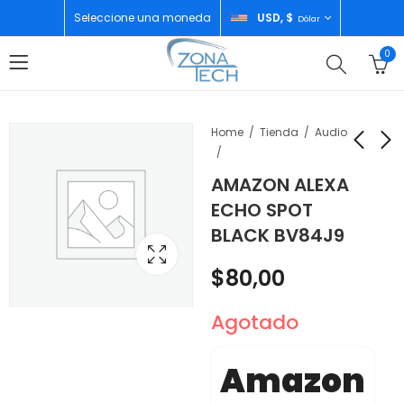
Seleccione una moneda
USD, $
Dólar
0
Home
Tienda
Audio
AMAZON ALEXA
APPLE HOMEPOD MINI
YEZZ TABLET EPIC 3
ECHO SPOT
ORANGE
2GB/32GB BLUE+
BLACK BV84J9
BLACK RUGGED CASE
$
135,00
$
60,00
$
80,00
Agotado
Amazon