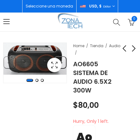
Seleccione una moneda
USD, $
Dólar
0
Home
Tienda
Audio
AO6605
HUAWEI SMART
SONY CONTROL
SISTEMA DE
WATCH FIT 3 PINK
PLAYSTATION PS5
AUDIO 6.5X2
RED CFI-ZCT1W
$
120,00
$
92,00
300W
$
80,00
Hurry, Only 1 left.
Ao