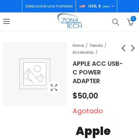
Seleccione una moneda
USD, $
Dólar
0
Home
Tienda
Accesorios
APPLE ACC USB-
APPLE IPAD 9GEN
APPLE TV 4K 3RD
C POWER
64GB SPACE GRAY
GENERATION 64GB
ADAPTER
$
380,00
$
200,00
$
50,00
Agotado
Apple