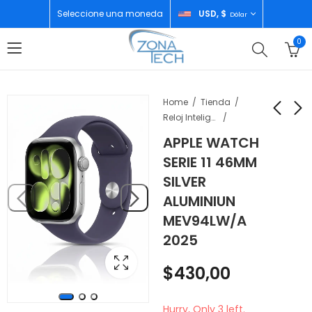
Seleccione una moneda
USD, $
Dólar
0
Home
Tienda
Reloj Inteligente
APPLE WATCH
GARMIN GPS SMART
APPLE IPHONE 17 PRO
SERIE 11 46MM
WATCH AMOLED
256GB COSMIC
SILVER
FORERUNNER 55
ORANGE ESIM
$
220,00
$
1.276,00
ALUMINIUN
WHITE
MEV94LW/A
2025
$
430,00
Hurry, Only 3 left.