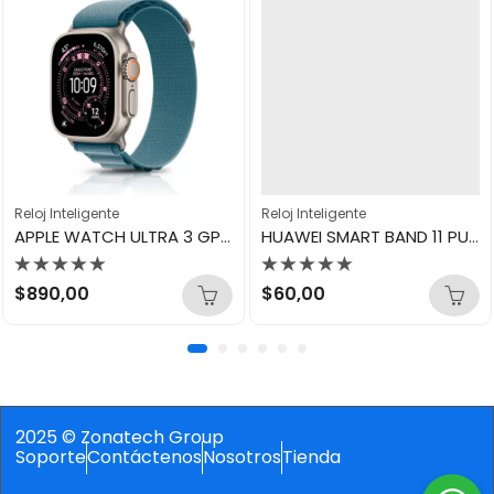
Reloj Inteligente
Reloj Inteligente
APPLE WATCH ULTRA 3 GPS+CELLULAR 49MM LIGHT BLUE MEWM4LW/A
HUAWEI SMART BAND 11 PURPLE
Valorado
Valorado
$
890,00
$
60,00
con
con
0
0
de
de
5
5
2025 © Zonatech Group
Soporte
Contáctenos
Nosotros
Tienda