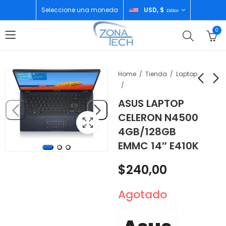
Seleccione una moneda
USD, $
Dólar
0
Home
Tienda
Laptop
ASUS LAPTOP
NINJA LICUADORA
SONY PLAYSTATION
CELERON N4500
PORTATIL
5 PORTAL REMOTE
4GB/128GB
INALAMBRICA NEGRA
$
230,00
$
75,00
EMMC 14″ E410K
BC151BK
$
240,00
Agotado