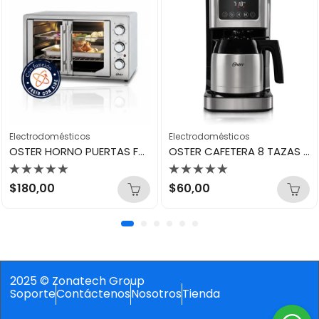
Electrodomésticos
Electrodomésticos
OSTER HORNO PUERTAS FRANCESA TSSTTVFDMAF013
OSTER CAFETERA 8 TAZAS PANEL TACTIL JARRA DE ACERO BVSTDC4404
Valorado
Valorado
$
180,00
$
60,00
con
con
0
0
de
de
5
5
2025 © Zonatech Group
Soporte
Contáctenos
Nosotros
Tienda