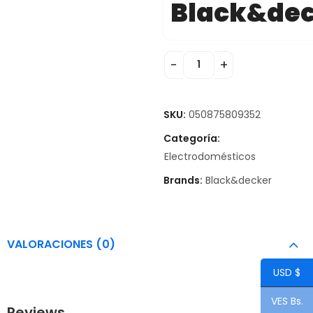
Black&de
SKU:
050875809352
Categoría:
Electrodomésticos
Brands:
Black&decker
VALORACIONES (0)
USD $
VES Bs.
Reviews