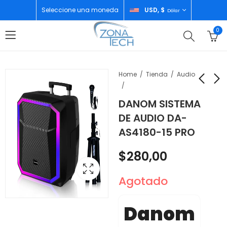
Seleccione una moneda
USD, $
Dólar
0
Home
Tienda
Audio
DANOM SISTEMA
SAMSUNG A06
DANOM SISTEMA DE
DE AUDIO DA-
4GB/128GB GREEN
AUDIO DA-
AS4180-15 PRO
ASPRIMABOX1-10
$
91,00
$
155,00
$
280,00
Agotado
Danom