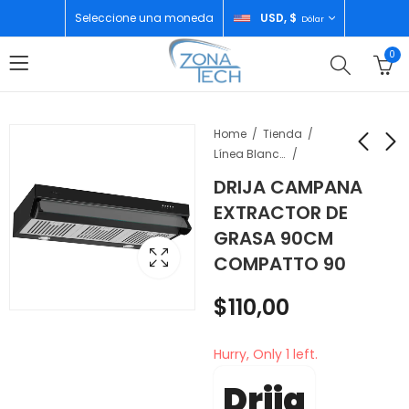
Seleccione una moneda
USD, $
Dólar
0
Home
Tienda
Línea Blanca
DRIJA CAMPANA
DRIJA CAMPANA
DRIJA CAMPANA
EXTRACTOR DE
EXTRACTOR DE
EXTRACTOR DE
GRASA 90CM
GRASA 76CM
GRASA 90CM
$
100,00
$
250,00
COMPATTO 90
COMPATTO 76
TRIANGOLO 90
$
110,00
Hurry, Only 1 left.
Drija