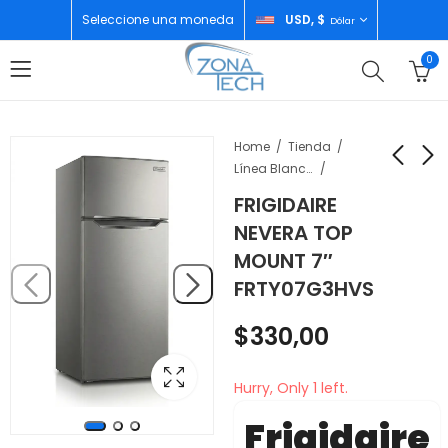
Seleccione una moneda
USD, $
Dólar
0
Home
Tienda
Línea Blanca
FRIGIDAIRE
FRIGIIDAIRE NEVERA
SAMSUNG NEVERA
NEVERA TOP
REFRIGERADOR 21"
INTELIGENTE 18"
MOUNT 7″
FRSG2115AV
INVERTER RF18A5101S
$
850,00
$
1.300,00
FRTY07G3HVS
$
330,00
Hurry, Only 1 left.
Frigidaire