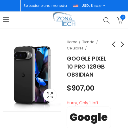
Seleccione una moneda
USD, $
Dólar
0
Home
Tienda
Celulares
GOOGLE PIXEL
APPLE IPHONE 17 PRO
GOOGLE PIXEL 10
10 PRO 128GB
512GB DEEP BLUE ESIM
PRO 128GB
OBSIDIAN
MOONSTONE
$
1.688,00
$
907,00
$
907,00
Hurry, Only 1 left.
Google