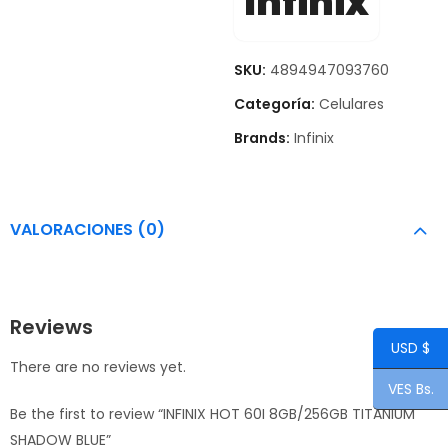
Infinix
SKU:
4894947093760
Categoría:
Celulares
Brands:
Infinix
VALORACIONES (0)
Reviews
USD $
There are no reviews yet.
VES Bs.
Be the first to review “INFINIX HOT 60I 8GB/256GB TITANIUM
SHADOW BLUE”