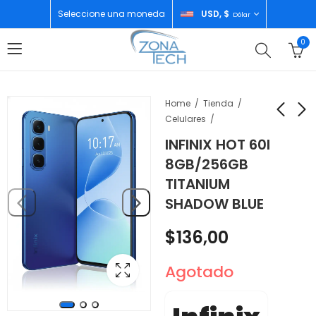
Seleccione una moneda
USD, $
Dólar
0
Home
Tienda
Celulares
INFINIX HOT 60I
INFINIX HOT 60I
TECNO SPARK 40
8GB/256GB
8GB/256GB NEON
PRO 8GB/256GB
TITANIUM
RED
MOON TITAN
$
136,00
$
188,00
SHADOW BLUE
$
136,00
Agotado