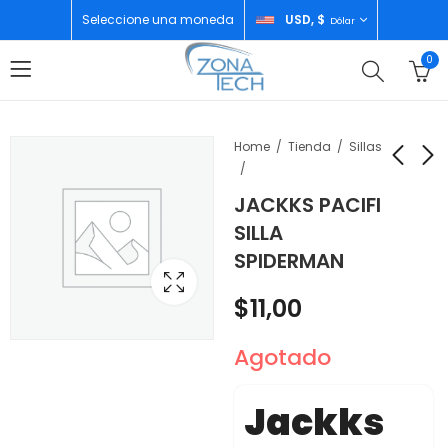
Seleccione una moneda
USD, $
Dólar
0
Home
Tienda
Sillas
JACKKS PACIFI
JAKKS PACIFIC
ZURU BUNCH O
SILLA
CARRO MARIO GO
BALLOONS GLOBOS
SPIDERMAN
KART GIRO 360
DE AGUA PARA NIÑOS
$
31,99
$
5,00
$
11,00
Agotado
Jackks