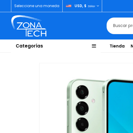
Seleccione una moneda
USD, $
Dólar
Categorías
Tienda