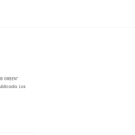
GB GREEN”
ublicada.
Los