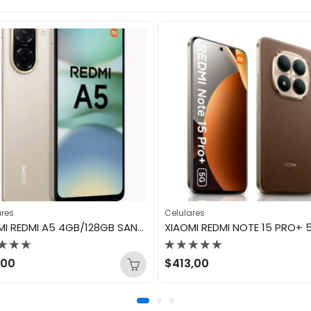
ares
Celulares
XIAOMI REDMI A5 4GB/128GB SANDY GOLD
orado
Valorado
,00
$
413,00
con
0
de
5