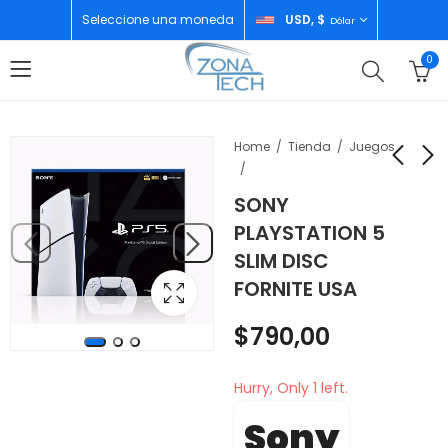
Seleccione una moneda
USD, $
Dólar
0
Home
Tienda
Juegos
SONY
CPU I5 6TA GEN
MOTOROLA G17
PLAYSTATION 5
4GB/256GB
4GB/256GB ROSA
SLIM DISC
REFURBISHED
$
180,00
$
75,00
FORNITE USA
$
790,00
Hurry, Only 1 left.
Sony