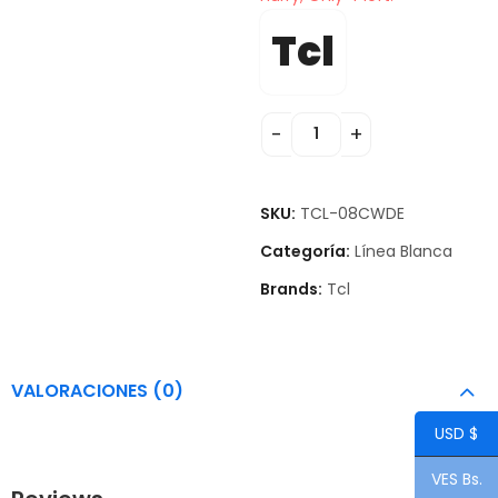
Tcl
SKU:
TCL-08CWDE
Categoría:
Línea Blanca
Brands:
Tcl
VALORACIONES (0)
USD $
VES Bs.