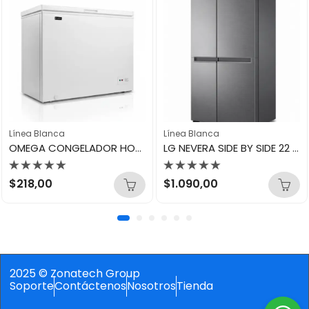
Línea Blanca
Línea Blanca
OMEGA CONGELADOR HORIZONTAL BLANCO 143L OCH-143W
LG NEVERA SIDE BY SIDE 22 INVERTER GS65BPGK
Valorado
Valorado
$
218,00
$
1.090,00
con
con
0
0
de
de
5
5
2025 © Zonatech Group
Soporte
Contáctenos
Nosotros
Tienda