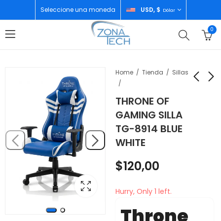
Seleccione una moneda
USD, $
Dólar
0
Home
Tienda
Sillas
THRONE OF
ST CP20 TABLET 4G
INFINIX SMART 10
GAMING SILLA
10" 4GB/64GB
4GB/128GB IRIS BLUE
TG-8914 BLUE
NEGRO
$
90,00
$
88,00
WHITE
$
120,00
Hurry, Only 1 left.
Throne