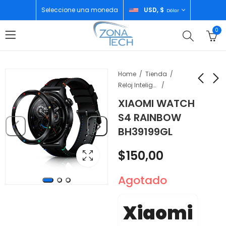
Seleccione una moneda
USD, $
Dólar
0
Home
Tienda
Reloj Inteligente
XIAOMI WATCH
XIAOMI WATCH S4
SAMSUNG Z FLIP 6
S4 RAINBOW
SILVER BH39199GL
12GB/256GB SILVER
BH39199GL
SHADOW
$
150,00
$
770,00
$
150,00
Agotado
Xiaomi