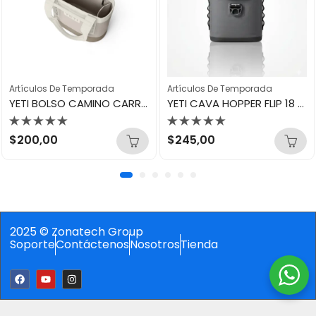
Artículos De Temporada
Artículos De Temporada
YETI BOLSO CAMINO CARRYAL 20 TOTTE BAG CAPETAUPE
YETI CAVA HOPPER FLIP 18 24QTU CHARCOALD
Valorado
Valorado
$
200,00
$
245,00
con
con
0
0
de
de
5
5
2025 © Zonatech Group
Soporte
Contáctenos
Nosotros
Tienda