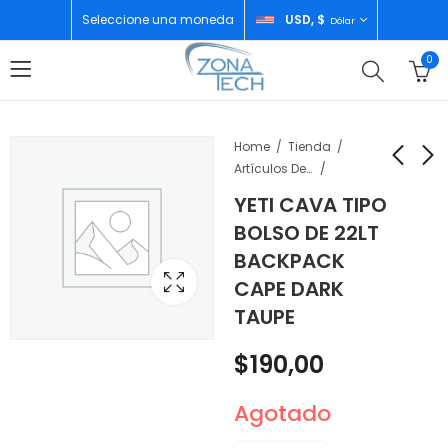
Seleccione una moneda
USD, $
Dólar
0
Home
Tienda
Artículos De Temporada
YETI CAVA TIPO
YETI VASO RAMBLER
YETI VASO RAMBLER
BOLSO DE 22LT
10OZ MUG TUMBLER
JR 12OZ KIDS BOTTLE
BACKPACK
MS NAVY
MS YELLOW
$
30,00
$
25,00
CAPE DARK
TAUPE
$
190,00
Agotado