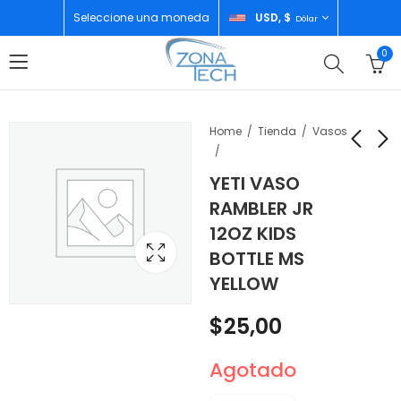
Seleccione una moneda
USD, $
Dólar
0
Home
Tienda
Vasos
YETI VASO
YETI CAVA TIPO
YETI CAVA HOPPER
RAMBLER JR
BOLSO DE 22LT
FLIP 24QTU
12OZ KIDS
BACKPACK CAPE
AMARILLO
$
190,00
$
220,00
BOTTLE MS
DARK TAUPE
FOSFORECENTE
YELLOW
$
25,00
Agotado