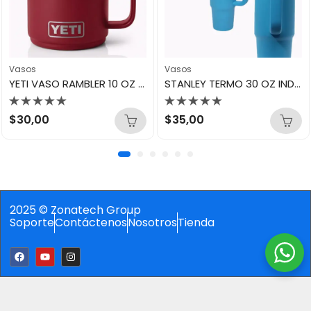
Vasos
Vasos
YETI VASO RAMBLER 10 OZ CL MUG MR ESCUE RED
STANLEY TERMO 30 OZ INDIGO (AZUL)
Valorado
Valorado
$
30,00
$
35,00
con
con
0
0
de
de
5
5
2025 © Zonatech Group
Soporte
Contáctenos
Nosotros
Tienda