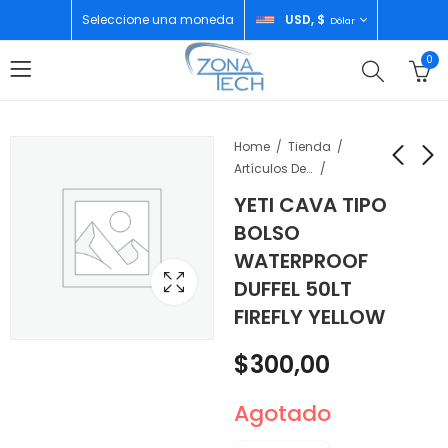
Seleccione una moneda
USD, $
Dólar
0
Home
Tienda
Artículos De Temporada
YETI CAVA TIPO
YETI CAVA TIPO
YETI VASO RAMBLER
BOLSO
BOLSO HOPPER
10OZ WINE TUMBLER
WATERPROOF
BACKPACK COOLER
MS BIG SKY BLUE
$
290,00
$
30,00
DUFFEL 50LT
24QTU POWER PINK
M12
FIREFLY YELLOW
$
300,00
Agotado