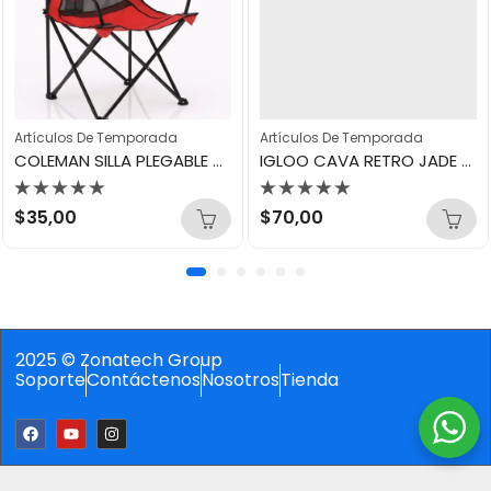
Artículos De Temporada
Artículos De Temporada
COLEMAN SILLA PLEGABLE ROJA
IGLOO CAVA RETRO JADE 25QT CESTA PICNIC
Valorado
Valorado
$
35,00
$
70,00
con
con
0
0
de
de
5
5
2025 © Zonatech Group
Soporte
Contáctenos
Nosotros
Tienda