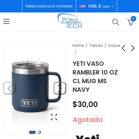
Seleccione una moneda
USD, $
Dólar
0
Home
Tienda
Vasos
YETI VASO
YETI CAVA TIPO
YETI CAVA HOPPER
RAMBLER 10 OZ
BOLSO DE 35LT NAVY
FLIP 12 24QTU BLACK
CL MUG MS
CROSSROADS
FOREST GREEN
$
280,00
$
200,00
NAVY
CARRY-ON LUGGAGE
$
30,00
Agotado