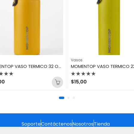
s
Vasos
MOMENTOP VASO TERMICO 32 OZ HONEY MUSTARD BOTTLE
orado
Valorado
00
$
15,00
con
0
de
5
Soporte
Contáctenos
Nosotros
Tienda