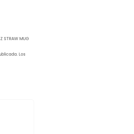
35OZ STRAW MUG
ublicada.
Los