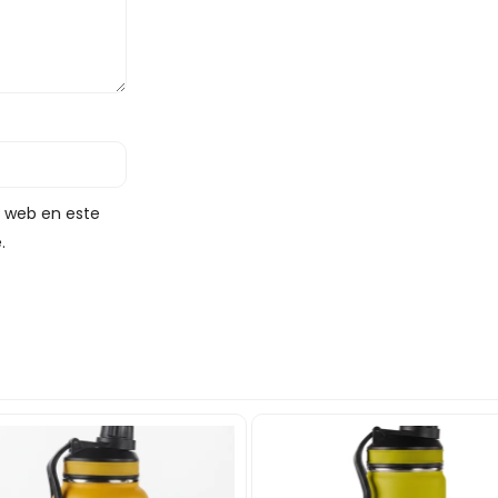
y web en este
.