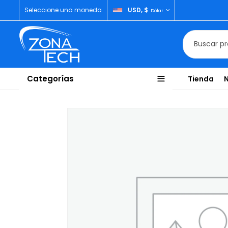
Seleccione una moneda
USD, $
Dólar
Categorías
Tienda