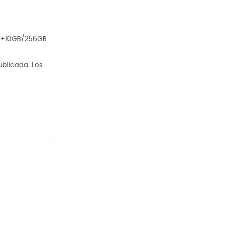
 6+10GB/256GB
ublicada.
Los