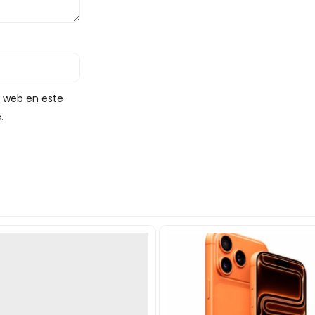
y web en este
.