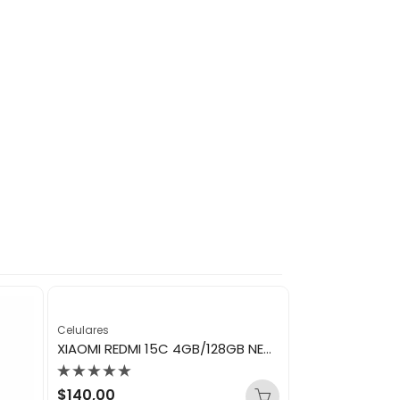
Celulares
Celulares
XIAOMI REDMI 15C 4GB/128GB NEGRO OCASO
HONOR X9B 8G
Valorado
Valorado
$
140,00
$
355,00