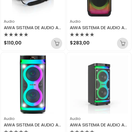
Audio
Audio
AIWA SISTEMA DE AUDIO AWPOH35
AIWA SISTEMA DE AUDIO AWPOH3D
Valorado
Valorado
$
110,00
$
283,00
con
con
0
0
de
de
5
5
Audio
Audio
AIWA SISTEMA DE AUDIO AWPOH4D
AIWA SISTEMA DE AUDIO AWPOH5D