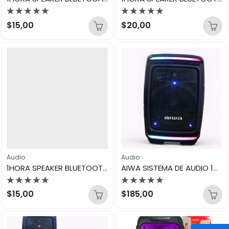
Valorado
Valorado
$
15,00
$
20,00
con
con
0
0
de
de
5
5
Audio
Audio
1HORA SPEAKER BLUETOOTH BLACK BOC243
AIWA SISTEMA DE AUDIO 14″ AWSP14TK
Valorado
Valorado
$
15,00
$
185,00
con
con
0
0
de
de
5
5