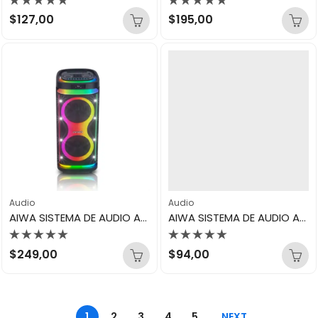
Valorado
Valorado
$
127,00
$
195,00
con
con
0
0
de
de
5
5
Audio
Audio
AIWA SISTEMA DE AUDIO AWPOH6D
AIWA SISTEMA DE AUDIO AWPOK68
Valorado
Valorado
$
249,00
$
94,00
con
con
0
0
de
de
5
5
1
2
3
4
5
NEXT