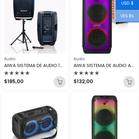
USD $
VES Bs.
Audio
Audio
AIWA SISTEMA DE AUDIO 14″ AWSP14TW
AIWA SISTEMA DE AUDIO AWPOH1D
Valorado
Valorado
$
185,00
$
132,00
con
con
0
0
de
de
5
5