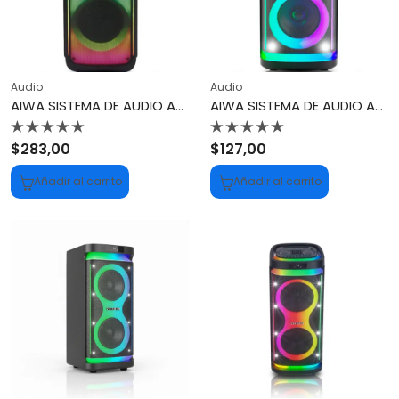
Audio
Audio
AIWA SISTEMA DE AUDIO AWPOH3D
AIWA SISTEMA DE AUDIO AWPOH4D
Valorado
Valorado
$
283,00
$
127,00
con
con
0
0
Añadir al carrito
Añadir al carrito
de
de
5
5