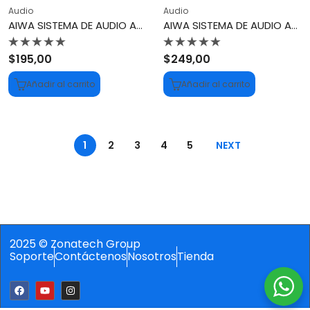
Audio
Audio
AIWA SISTEMA DE AUDIO AWPOH5D
AIWA SISTEMA DE AUDIO AWPOH6D
Valorado
Valorado
$
195,00
$
249,00
con
con
0
0
Añadir al carrito
Añadir al carrito
de
de
5
5
1
2
3
4
5
NEXT
2025 © Zonatech Group
Soporte
Contáctenos
Nosotros
Tienda