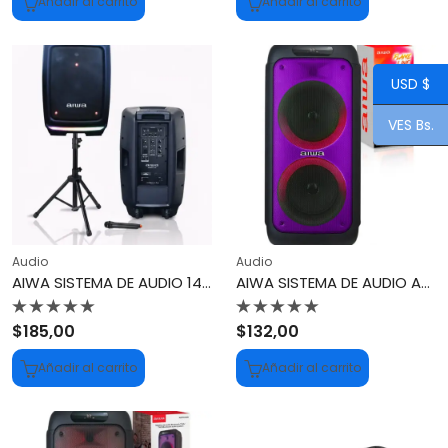
Añadir al carrito
Añadir al carrito
de
de
5
5
USD $
VES Bs.
Audio
Audio
AIWA SISTEMA DE AUDIO 14″ AWSP14TW
AIWA SISTEMA DE AUDIO AWPOH1D
Valorado
Valorado
$
185,00
$
132,00
con
con
0
0
Añadir al carrito
Añadir al carrito
de
de
5
5