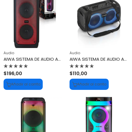
Audio
Audio
AIWA SISTEMA DE AUDIO AWPOH2D
AIWA SISTEMA DE AUDIO AWPOH35
Valorado
Valorado
$
196,00
$
110,00
con
con
0
0
Añadir al carrito
Añadir al carrito
de
de
5
5