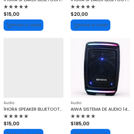
Valorado
Valorado
$
15,00
$
20,00
con
con
0
0
Añadir al carrito
Añadir al carrito
de
de
5
5
Audio
Audio
1HORA SPEAKER BLUETOOTH BLACK BOC243
AIWA SISTEMA DE AUDIO 14″ AWSP14TK
Valorado
Valorado
$
15,00
$
185,00
con
con
0
0