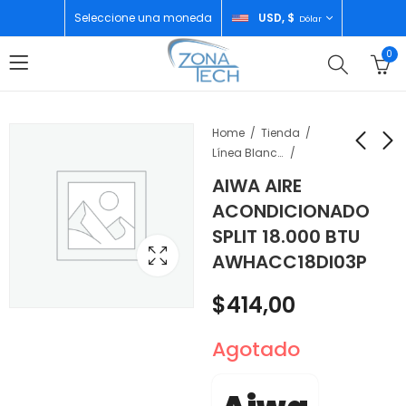
Seleccione una moneda
USD, $
Dólar
0
Home
Tienda
Línea Blanca
AIWA AIRE
AIWA AIRE
AIWA CONGELADOR
ACONDICIONADO
ACONDICIONADO
HORIZONTAL 141LTS
SPLIT 18.000 BTU
SPLIT 12.000 BTU
AWHCFC15101
$
300,00
$
250,00
AWHACC18DI03P
AWHACC12DI03P
$
414,00
Agotado