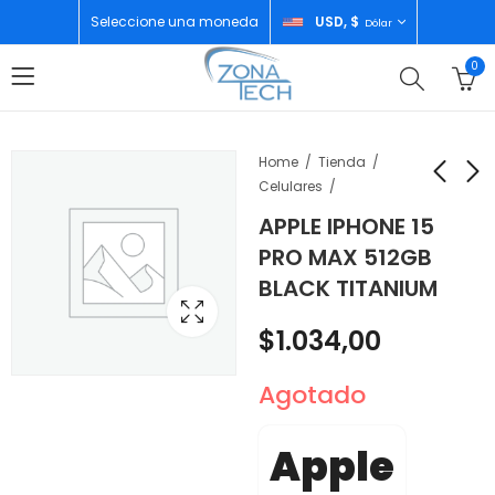
Seleccione una moneda
USD, $
Dólar
0
Home
Tienda
Celulares
APPLE IPHONE 15
INSTA 360 X5 8K
SAMSUNG TAB A11
PRO MAX 512GB
ACTION CAMARA
4GB/64GB GREY
BLACK TITANIUM
BLACK
$
130,00
$
580,00
$
1.034,00
Agotado
Apple